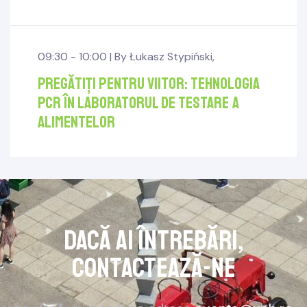
09:30 - 10:00 |
By
Łukasz Stypiński
,
Pregătiți pentru viitor: tehnologia
PCR în laboratorul de testare a
alimentelor
Dacă ai întrebări,
contactează-ne