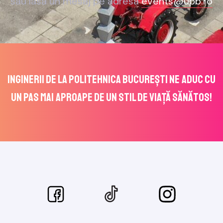
sau lasă un mesaj pe adresa
events@upb.ro
Inginerii de la POLITEHNICA București ne aduc cu
un pas mai aproape de un stil de viață sănătos!