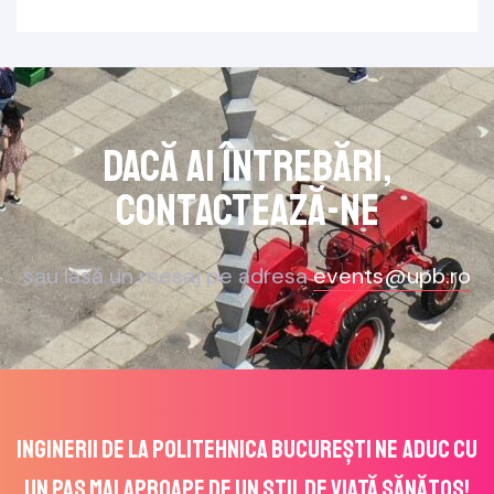
Dacă ai întrebări,
contactează-ne
sau lasă un mesaj pe adresa
events@upb.ro
Inginerii de la POLITEHNICA București ne aduc cu
un pas mai aproape de un stil de viață sănătos!